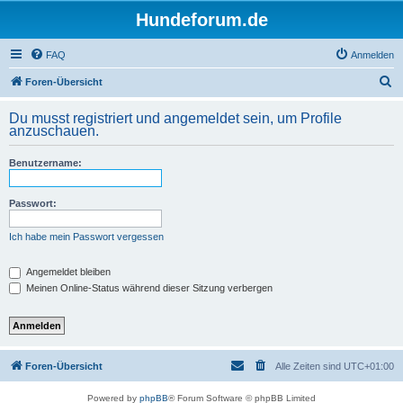
Hundeforum.de
FAQ
Anmelden
S
Foren-Übersicht
u
Du musst registriert und angemeldet sein, um Profile
c
anzuschauen.
h
Benutzername:
e
Passwort:
Ich habe mein Passwort vergessen
Angemeldet bleiben
Meinen Online-Status während dieser Sitzung verbergen
Foren-Übersicht
Alle Zeiten sind
UTC+01:00
Powered by
phpBB
® Forum Software © phpBB Limited