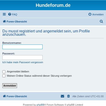
Hundeforum.de
FAQ
Anmelden
S
Foren-Übersicht
u
Du musst registriert und angemeldet sein, um Profile
c
anzuschauen.
h
Benutzername:
e
Passwort:
Ich habe mein Passwort vergessen
Angemeldet bleiben
Meinen Online-Status während dieser Sitzung verbergen
Foren-Übersicht
Alle Zeiten sind
UTC+01:00
Powered by
phpBB
® Forum Software © phpBB Limited