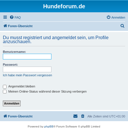
Hundeforum.de
FAQ
Anmelden
S
Foren-Übersicht
u
Du musst registriert und angemeldet sein, um Profile
c
anzuschauen.
h
Benutzername:
e
Passwort:
Ich habe mein Passwort vergessen
Angemeldet bleiben
Meinen Online-Status während dieser Sitzung verbergen
Foren-Übersicht
Alle Zeiten sind
UTC+01:00
Powered by
phpBB
® Forum Software © phpBB Limited