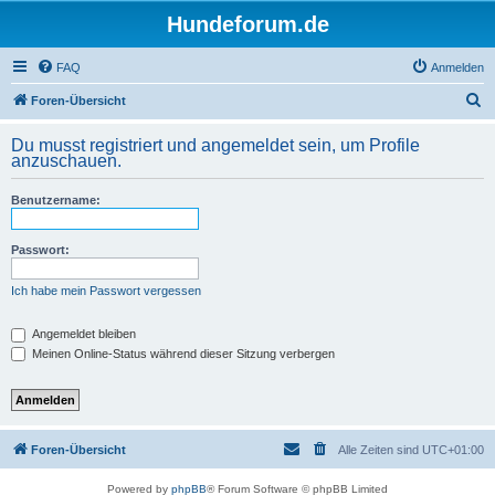
Hundeforum.de
FAQ
Anmelden
S
Foren-Übersicht
u
Du musst registriert und angemeldet sein, um Profile
c
anzuschauen.
h
Benutzername:
e
Passwort:
Ich habe mein Passwort vergessen
Angemeldet bleiben
Meinen Online-Status während dieser Sitzung verbergen
Foren-Übersicht
Alle Zeiten sind
UTC+01:00
Powered by
phpBB
® Forum Software © phpBB Limited