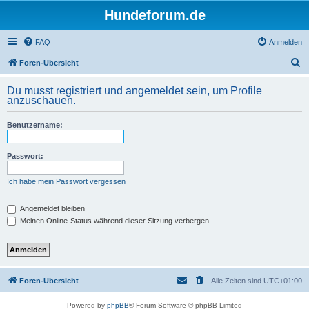
Hundeforum.de
FAQ
Anmelden
S
Foren-Übersicht
u
Du musst registriert und angemeldet sein, um Profile
c
anzuschauen.
h
Benutzername:
e
Passwort:
Ich habe mein Passwort vergessen
Angemeldet bleiben
Meinen Online-Status während dieser Sitzung verbergen
Foren-Übersicht
Alle Zeiten sind
UTC+01:00
Powered by
phpBB
® Forum Software © phpBB Limited