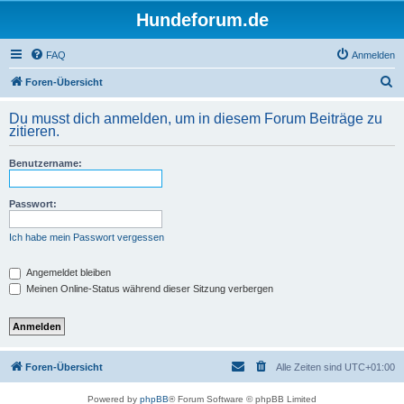
Hundeforum.de
FAQ
Anmelden
S
Foren-Übersicht
u
Du musst dich anmelden, um in diesem Forum Beiträge zu
c
zitieren.
h
Benutzername:
e
Passwort:
Ich habe mein Passwort vergessen
Angemeldet bleiben
Meinen Online-Status während dieser Sitzung verbergen
Foren-Übersicht
Alle Zeiten sind
UTC+01:00
Powered by
phpBB
® Forum Software © phpBB Limited