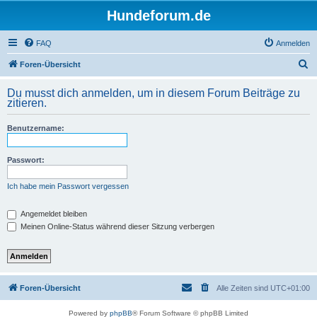
Hundeforum.de
FAQ
Anmelden
S
Foren-Übersicht
u
Du musst dich anmelden, um in diesem Forum Beiträge zu
c
zitieren.
h
Benutzername:
e
Passwort:
Ich habe mein Passwort vergessen
Angemeldet bleiben
Meinen Online-Status während dieser Sitzung verbergen
Foren-Übersicht
Alle Zeiten sind
UTC+01:00
Powered by
phpBB
® Forum Software © phpBB Limited