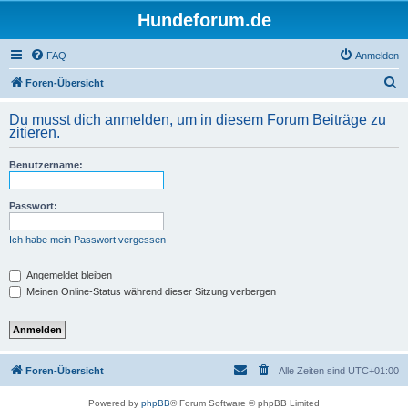
Hundeforum.de
FAQ
Anmelden
S
Foren-Übersicht
u
Du musst dich anmelden, um in diesem Forum Beiträge zu
c
zitieren.
h
Benutzername:
e
Passwort:
Ich habe mein Passwort vergessen
Angemeldet bleiben
Meinen Online-Status während dieser Sitzung verbergen
Foren-Übersicht
Alle Zeiten sind
UTC+01:00
Powered by
phpBB
® Forum Software © phpBB Limited