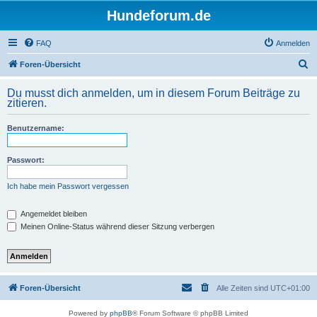
Hundeforum.de
FAQ
Anmelden
S
Foren-Übersicht
u
Du musst dich anmelden, um in diesem Forum Beiträge zu
c
zitieren.
h
Benutzername:
e
Passwort:
Ich habe mein Passwort vergessen
Angemeldet bleiben
Meinen Online-Status während dieser Sitzung verbergen
Foren-Übersicht
Alle Zeiten sind
UTC+01:00
Powered by
phpBB
® Forum Software © phpBB Limited