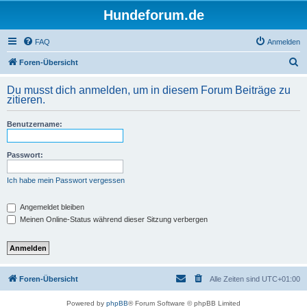
Hundeforum.de
FAQ
Anmelden
S
Foren-Übersicht
u
Du musst dich anmelden, um in diesem Forum Beiträge zu
c
zitieren.
h
Benutzername:
e
Passwort:
Ich habe mein Passwort vergessen
Angemeldet bleiben
Meinen Online-Status während dieser Sitzung verbergen
Foren-Übersicht
Alle Zeiten sind
UTC+01:00
Powered by
phpBB
® Forum Software © phpBB Limited