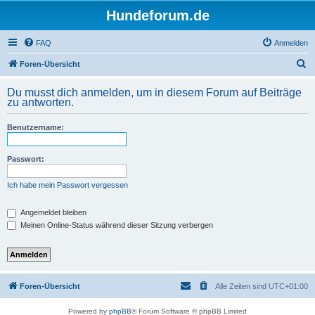
Hundeforum.de
FAQ
Anmelden
S
Foren-Übersicht
u
Du musst dich anmelden, um in diesem Forum auf Beiträge
c
zu antworten.
h
Benutzername:
e
Passwort:
Ich habe mein Passwort vergessen
Angemeldet bleiben
Meinen Online-Status während dieser Sitzung verbergen
Foren-Übersicht
Alle Zeiten sind
UTC+01:00
Powered by
phpBB
® Forum Software © phpBB Limited