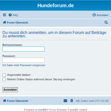
Hundeforum.de
FAQ
Anmelden
S
Foren-Übersicht
u
Du musst dich anmelden, um in diesem Forum auf Beiträge
c
zu antworten.
h
Benutzername:
e
Passwort:
Ich habe mein Passwort vergessen
Angemeldet bleiben
Meinen Online-Status während dieser Sitzung verbergen
Foren-Übersicht
Alle Zeiten sind
UTC+01:00
Powered by
phpBB
® Forum Software © phpBB Limited