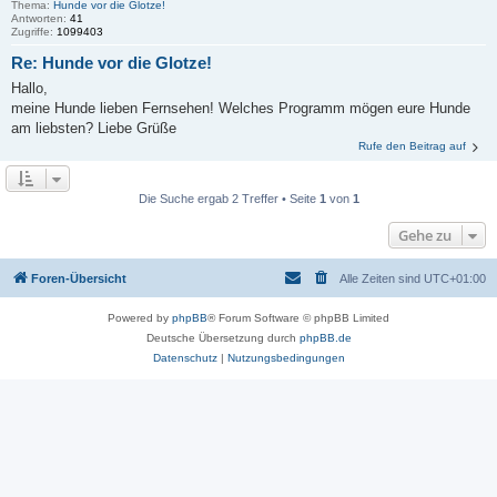
Thema:
Hunde vor die Glotze!
Antworten:
41
Zugriffe:
1099403
Re: Hunde vor die Glotze!
Hallo,
meine Hunde lieben Fernsehen! Welches Programm mögen eure Hunde
am liebsten? Liebe Grüße
Rufe den Beitrag auf
Die Suche ergab 2 Treffer • Seite
1
von
1
Gehe zu
Foren-Übersicht
Alle Zeiten sind
UTC+01:00
Powered by
phpBB
® Forum Software © phpBB Limited
Deutsche Übersetzung durch
phpBB.de
Datenschutz
|
Nutzungsbedingungen