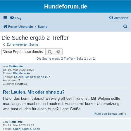
Hundeforum.de
FAQ
Anmelden
S
Foren-Übersicht
Suche
u
Die Suche ergab 2 Treffer
c
Zur erweiterten Suche
h
Suche
Erweiterte Suche
e
Die Suche ergab 2 Treffer • Seite
1
von
1
von
Flottelotte
Do 19. Mär 2020 13:23
Forum:
Plauderecke
Thema:
Laufen. Mit oder ohne zu?
Antworten:
7
Zugriffe:
4898638
Re: Laufen. Mit oder ohne zu?
Hallo, das kommt darauf an wie groß dein Hund ist. Mit Welpen sollte
man langsam machen und auch mit Hunden mit kurzer Untersetzung -
was hast du den für einen Hund? Liebe Grüße
Rufe den Beitrag auf
von
Flottelotte
Do 19. Mär 2020 13:21
Forum:
Sport, Spiel & Spaß