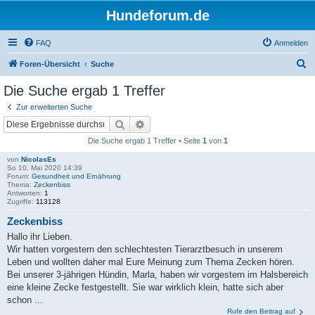
Hundeforum.de
FAQ
Anmelden
S
Foren-Übersicht
Suche
u
Die Suche ergab 1 Treffer
c
Zur erweiterten Suche
h
Suche
Erweiterte Suche
e
Die Suche ergab 1 Treffer • Seite
1
von
1
von
NicolasEs
So 10. Mai 2020 14:39
Forum:
Gesundheit und Ernährung
Thema:
Zeckenbiss
Antworten:
1
Zugriffe:
113128
Zeckenbiss
Hallo ihr Lieben.
Wir hatten vorgestern den schlechtesten Tierarztbesuch in unserem
Leben und wollten daher mal Eure Meinung zum Thema Zecken hören.
Bei unserer 3-jährigen Hündin, Marla, haben wir vorgestern im Halsbereich
eine kleine Zecke festgestellt. Sie war wirklich klein, hatte sich aber
schon ...
Rufe den Beitrag auf