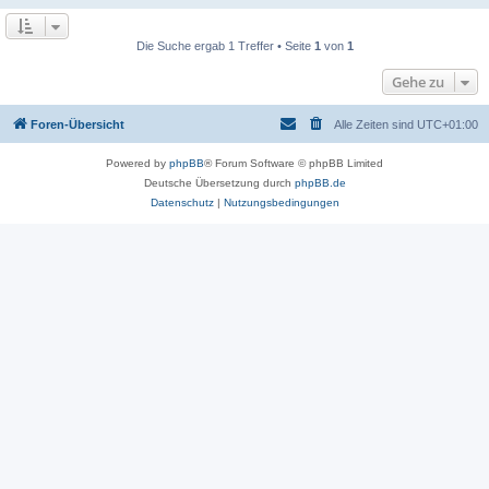
Die Suche ergab 1 Treffer • Seite
1
von
1
Gehe zu
Foren-Übersicht
Alle Zeiten sind
UTC+01:00
Powered by
phpBB
® Forum Software © phpBB Limited
Deutsche Übersetzung durch
phpBB.de
Datenschutz
|
Nutzungsbedingungen