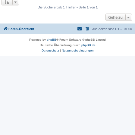
Die Suche ergab 1 Treffer • Seite
1
von
1
Gehe zu
Foren-Übersicht
Alle Zeiten sind
UTC+01:00
Powered by
phpBB
® Forum Software © phpBB Limited
Deutsche Übersetzung durch
phpBB.de
Datenschutz
|
Nutzungsbedingungen