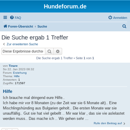
Hundeforum.de
FAQ
Anmelden
S
Foren-Übersicht
Suche
u
Die Suche ergab 1 Treffer
c
Zur erweiterten Suche
h
Suche
Erweiterte Suche
e
Die Suche ergab 1 Treffer • Seite
1
von
1
von
Tinare
So 22. Jan 2023 08:32
Forum:
Erziehung
Thema:
Hilfe
Antworten:
1
Zugriffe:
171597
Hilfe
Ich brauche mal dringend eure Hilfe..
Ich habe mir vor 8 Monaten (zu der Zeit war sie 6 Monate alt).. Eine
Mischlingshünding aus Bulgarien geholt.. Die ersten Monate war sie
unauffällig.. Gut sie hat viel gebellt .. Mir war klar , das sie vie aslelastet
werden muss.. Das mache ich .. Wir gehen sehr ...
Rufe den Beitrag auf