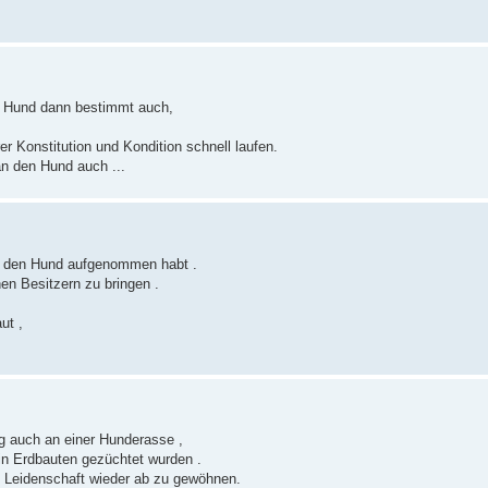
er Hund dann bestimmt auch,
r Konstitution und Kondition schnell laufen.
an den Hund auch ...
hr den Hund aufgenommen habt .
en Besitzern zu bringen .
ut ,
ig auch an einer Hunderasse ,
 in Erdbauten gezüchtet wurden .
e Leidenschaft wieder ab zu gewöhnen.