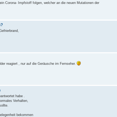
in Corona- Impfstoff folgen, welcher an die neuen Mutationen der
n?
Gefrierbrand,
der reagiert , nur auf die Geräusche im Fernseher.
n
eantwortet habe .
ormales Verhalten,
ollte.
 Gelegenheit bekommen