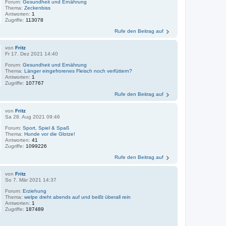
Forum:
Gesundheit und Ernährung
Thema:
Zeckenbiss
Antworten:
1
Zugriffe:
113078
Rufe den Beitrag auf
von
Fritz
Fr 17. Dez 2021 14:40
Forum:
Gesundheit und Ernährung
Thema:
Länger eingefrorenes Fleisch noch verfüttern?
Antworten:
1
Zugriffe:
107767
Rufe den Beitrag auf
von
Fritz
Sa 28. Aug 2021 09:46
Forum:
Sport, Spiel & Spaß
Thema:
Hunde vor die Glotze!
Antworten:
41
Zugriffe:
1099226
Rufe den Beitrag auf
von
Fritz
So 7. Mär 2021 14:37
Forum:
Erziehung
Thema:
welpe dreht abends auf und beißt überall rein
Antworten:
1
Zugriffe:
187489