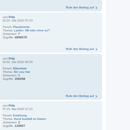
Rufe den Beitrag auf
von
Fritz
Di 20. Okt 2020 07:23
Forum:
Plauderecke
Thema:
Laufen. Mit oder ohne zu?
Antworten:
7
Zugriffe:
4898578
Rufe den Beitrag auf
von
Fritz
Di 20. Okt 2020 06:55
Forum:
Bilderkiste
Thema:
Bin neu hier
Antworten:
1
Zugriffe:
206268
Rufe den Beitrag auf
von
Fritz
Fr 15. Mai 2020 07:22
Forum:
Erziehung
Thema:
Hund buddelt im Garten
Antworten:
2
Zugriffe:
129957