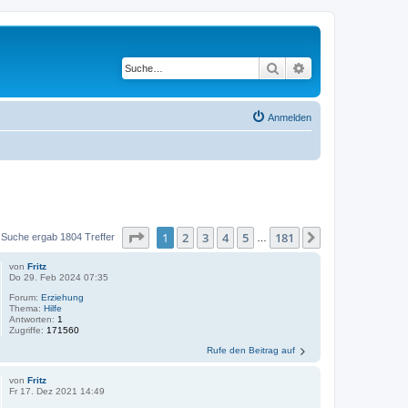
Suche
Erweiterte Suche
Anmelden
Seite
1
von
181
1
2
3
4
5
181
Nächste
 Suche ergab 1804 Treffer
…
von
Fritz
Do 29. Feb 2024 07:35
Forum:
Erziehung
Thema:
Hilfe
Antworten:
1
Zugriffe:
171560
Rufe den Beitrag auf
von
Fritz
Fr 17. Dez 2021 14:49