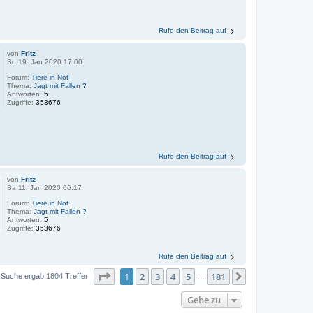
Rufe den Beitrag auf
von
Fritz
So 19. Jan 2020 17:00
Forum:
Tiere in Not
Thema:
Jagt mit Fallen ?
Antworten:
5
Zugriffe:
353676
Rufe den Beitrag auf
von
Fritz
Sa 11. Jan 2020 06:17
Forum:
Tiere in Not
Thema:
Jagt mit Fallen ?
Antworten:
5
Zugriffe:
353676
Rufe den Beitrag auf
Seite
1
von
181
1
2
3
4
5
181
Nächste
 Suche ergab 1804 Treffer
…
Gehe zu