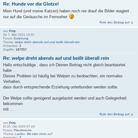
Re: Hunde vor die Glotze!
Mein Hund (und meine Katzen) haben noch nie drauf die Bilder reagiert ,
nur auf die Geräusche im Fernseher.
Rufe den Beitrag auf
von
Fritz
So 7. Mär 2021 14:37
Forum:
Erziehung
Thema:
welpe dreht abends auf und beißt überall rein
Antworten:
1
Zugriffe:
187557
Re: welpe dreht abends auf und beißt überall rein
Hallo entschuldige , dass ich Deinen Beitrag nicht gleich beantwortet
habe .
Dieses Problem ist häufig bei Welpen zu beobachten, ein normales
Verhalten,
dass durch entsprechende Erziehung unterbunden werden sollte.
Der Welpe sollte genügend ausgelastet werden und auch Gelegenheit
bekommen
mit ...
Rufe den Beitrag auf
von
Fritz
Di 20. Okt 2020 07:23
Forum:
Plauderecke
Thema:
Laufen. Mit oder ohne zu?
Antworten:
7