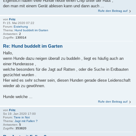
Eigentlich haben viele Hunde heute einen Chip unter der Haut ,
den man mit einem Gerät ablesen kann und dann auch ...
Rufe den Beitrag auf
von
Fritz
Fr 15. Mai 2020 07:22
Forum:
Erziehung
Thema:
Hund buddelt im Garten
Antworten:
2
Zugriffe:
130014
Re: Hund buddelt im Garten
Hallo,
wenn Hunde dazu neigen überall zu buddeln , liegt es häufig auch an
einer Hunderasse ,
welche besonders für die Jagt auf Ratten , oder die Suche in Erdbauten
gezüchtet wurden .
Hier wird es sehr schwer sein, diesen Hunden gerade diese Leidenschaft
wieder ab zu gewöhnen.
Hunde welche ...
Rufe den Beitrag auf
von
Fritz
So 19. Jan 2020 17:00
Forum:
Tiere in Not
Thema:
Jagt mit Fallen ?
Antworten:
5
Zugriffe:
353820