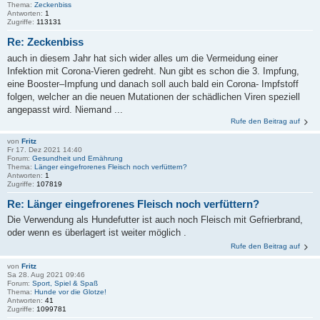
Thema:
Zeckenbiss
Antworten:
1
Zugriffe:
113131
Re: Zeckenbiss
auch in diesem Jahr hat sich wider alles um die Vermeidung einer
Infektion mit Corona-Vieren gedreht. Nun gibt es schon die 3. Impfung,
eine Booster–Impfung und danach soll auch bald ein Corona- Impfstoff
folgen, welcher an die neuen Mutationen der schädlichen Viren speziell
angepasst wird. Niemand ...
Rufe den Beitrag auf
von
Fritz
Fr 17. Dez 2021 14:40
Forum:
Gesundheit und Ernährung
Thema:
Länger eingefrorenes Fleisch noch verfüttern?
Antworten:
1
Zugriffe:
107819
Re: Länger eingefrorenes Fleisch noch verfüttern?
Die Verwendung als Hundefutter ist auch noch Fleisch mit Gefrierbrand,
oder wenn es überlagert ist weiter möglich .
Rufe den Beitrag auf
von
Fritz
Sa 28. Aug 2021 09:46
Forum:
Sport, Spiel & Spaß
Thema:
Hunde vor die Glotze!
Antworten:
41
Zugriffe:
1099781