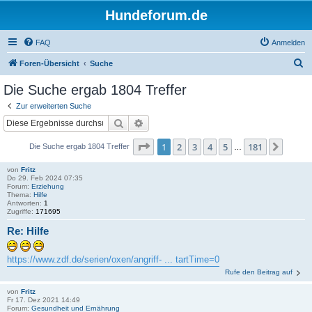
Hundeforum.de
FAQ
Anmelden
S
Foren-Übersicht
Suche
u
Die Suche ergab 1804 Treffer
c
Zur erweiterten Suche
h
Suche
Erweiterte Suche
e
Seite
1
von
181
1
2
3
4
5
181
Nächs
Die Suche ergab 1804 Treffer
…
von
Fritz
Do 29. Feb 2024 07:35
Forum:
Erziehung
Thema:
Hilfe
Antworten:
1
Zugriffe:
171695
Re: Hilfe
https://www.zdf.de/serien/oxen/angriff- ... tartTime=0
Rufe den Beitrag auf
von
Fritz
Fr 17. Dez 2021 14:49
Forum:
Gesundheit und Ernährung