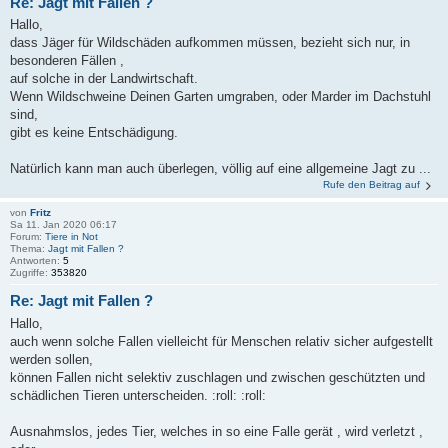
Re: Jagt mit Fallen ?
Hallo,
dass Jäger für Wildschäden aufkommen müssen, bezieht sich nur, in
besonderen Fällen ,
auf solche in der Landwirtschaft.
Wenn Wildschweine Deinen Garten umgraben, oder Marder im Dachstuhl
sind,
gibt es keine Entschädigung.
Natürlich kann man auch überlegen, völlig auf eine allgemeine Jagt zu ...
Rufe den Beitrag auf
von
Fritz
Sa 11. Jan 2020 06:17
Forum:
Tiere in Not
Thema:
Jagt mit Fallen ?
Antworten:
5
Zugriffe:
353820
Re: Jagt mit Fallen ?
Hallo,
auch wenn solche Fallen vielleicht für Menschen relativ sicher aufgestellt
werden sollen,
können Fallen nicht selektiv zuschlagen und zwischen geschützten und
schädlichen Tieren unterscheiden. :roll: :roll:
Ausnahmslos, jedes Tier, welches in so eine Falle gerät , wird verletzt ,