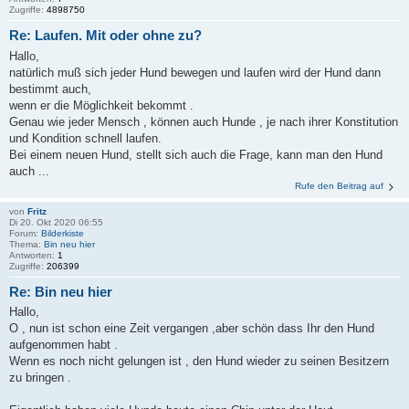
Zugriffe:
4898750
Re: Laufen. Mit oder ohne zu?
Hallo,
natürlich muß sich jeder Hund bewegen und laufen wird der Hund dann
bestimmt auch,
wenn er die Möglichkeit bekommt .
Genau wie jeder Mensch , können auch Hunde , je nach ihrer Konstitution
und Kondition schnell laufen.
Bei einem neuen Hund, stellt sich auch die Frage, kann man den Hund
auch ...
Rufe den Beitrag auf
von
Fritz
Di 20. Okt 2020 06:55
Forum:
Bilderkiste
Thema:
Bin neu hier
Antworten:
1
Zugriffe:
206399
Re: Bin neu hier
Hallo,
O , nun ist schon eine Zeit vergangen ,aber schön dass Ihr den Hund
aufgenommen habt .
Wenn es noch nicht gelungen ist , den Hund wieder zu seinen Besitzern
zu bringen .