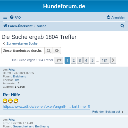
Hundeforum.de
FAQ
Anmelden
S
Foren-Übersicht
Suche
u
Die Suche ergab 1804 Treffer
c
Zur erweiterten Suche
h
Suche
Erweiterte Suche
e
Seite
1
von
181
1
2
3
4
5
181
Nächs
Die Suche ergab 1804 Treffer
…
von
Fritz
Do 29. Feb 2024 07:35
Forum:
Erziehung
Thema:
Hilfe
Antworten:
1
Zugriffe:
171695
Re: Hilfe
https://www.zdf.de/serien/oxen/angriff- ... tartTime=0
Rufe den Beitrag auf
von
Fritz
Fr 17. Dez 2021 14:49
Forum:
Gesundheit und Ernährung