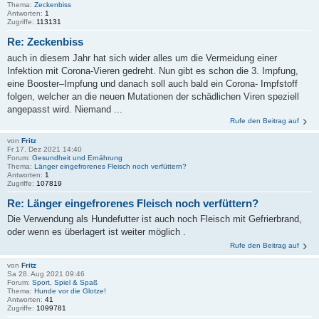
Thema:
Zeckenbiss
Antworten:
1
Zugriffe:
113131
Re: Zeckenbiss
auch in diesem Jahr hat sich wider alles um die Vermeidung einer
Infektion mit Corona-Vieren gedreht. Nun gibt es schon die 3. Impfung,
eine Booster–Impfung und danach soll auch bald ein Corona- Impfstoff
folgen, welcher an die neuen Mutationen der schädlichen Viren speziell
angepasst wird. Niemand ...
Rufe den Beitrag auf
von
Fritz
Fr 17. Dez 2021 14:40
Forum:
Gesundheit und Ernährung
Thema:
Länger eingefrorenes Fleisch noch verfüttern?
Antworten:
1
Zugriffe:
107819
Re: Länger eingefrorenes Fleisch noch verfüttern?
Die Verwendung als Hundefutter ist auch noch Fleisch mit Gefrierbrand,
oder wenn es überlagert ist weiter möglich .
Rufe den Beitrag auf
von
Fritz
Sa 28. Aug 2021 09:46
Forum:
Sport, Spiel & Spaß
Thema:
Hunde vor die Glotze!
Antworten:
41
Zugriffe:
1099781