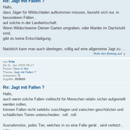
Re: Jagt mit Fallen ?
Hallo,
dass Jäger für Wildschäden aufkommen müssen, bezieht sich nur, in
besonderen Fällen ,
auf solche in der Landwirtschaft.
Wenn Wildschweine Deinen Garten umgraben, oder Marder im Dachstuhl
sind,
gibt es keine Entschädigung.
Natürlich kann man auch überlegen, völlig auf eine allgemeine Jagt zu ...
Rufe den Beitrag auf
von
Fritz
Sa 11. Jan 2020 06:17
Forum:
Tiere in Not
Thema:
Jagt mit Fallen ?
Antworten:
5
Zugriffe:
353820
Re: Jagt mit Fallen ?
Hallo,
auch wenn solche Fallen vielleicht für Menschen relativ sicher aufgestellt
werden sollen,
können Fallen nicht selektiv zuschlagen und zwischen geschützten und
schädlichen Tieren unterscheiden. :roll: :roll:
Ausnahmslos, jedes Tier, welches in so eine Falle gerät , wird verletzt ,