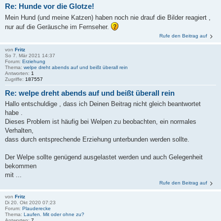
Re: Hunde vor die Glotze!
Mein Hund (und meine Katzen) haben noch nie drauf die Bilder reagiert ,
nur auf die Geräusche im Fernseher.
Rufe den Beitrag auf
von
Fritz
So 7. Mär 2021 14:37
Forum:
Erziehung
Thema:
welpe dreht abends auf und beißt überall rein
Antworten:
1
Zugriffe:
187557
Re: welpe dreht abends auf und beißt überall rein
Hallo entschuldige , dass ich Deinen Beitrag nicht gleich beantwortet
habe .
Dieses Problem ist häufig bei Welpen zu beobachten, ein normales
Verhalten,
dass durch entsprechende Erziehung unterbunden werden sollte.
Der Welpe sollte genügend ausgelastet werden und auch Gelegenheit
bekommen
mit ...
Rufe den Beitrag auf
von
Fritz
Di 20. Okt 2020 07:23
Forum:
Plauderecke
Thema:
Laufen. Mit oder ohne zu?
Antworten:
7