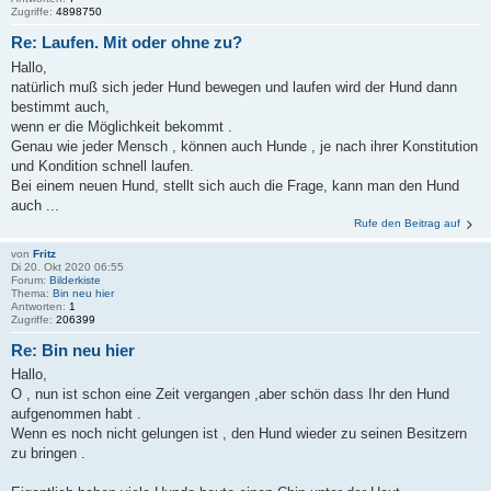
Zugriffe:
4898750
Re: Laufen. Mit oder ohne zu?
Hallo,
natürlich muß sich jeder Hund bewegen und laufen wird der Hund dann
bestimmt auch,
wenn er die Möglichkeit bekommt .
Genau wie jeder Mensch , können auch Hunde , je nach ihrer Konstitution
und Kondition schnell laufen.
Bei einem neuen Hund, stellt sich auch die Frage, kann man den Hund
auch ...
Rufe den Beitrag auf
von
Fritz
Di 20. Okt 2020 06:55
Forum:
Bilderkiste
Thema:
Bin neu hier
Antworten:
1
Zugriffe:
206399
Re: Bin neu hier
Hallo,
O , nun ist schon eine Zeit vergangen ,aber schön dass Ihr den Hund
aufgenommen habt .
Wenn es noch nicht gelungen ist , den Hund wieder zu seinen Besitzern
zu bringen .