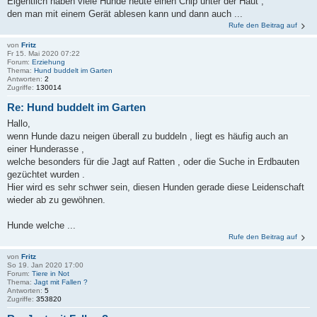
Eigentlich haben viele Hunde heute einen Chip unter der Haut ,
den man mit einem Gerät ablesen kann und dann auch ...
Rufe den Beitrag auf
von
Fritz
Fr 15. Mai 2020 07:22
Forum:
Erziehung
Thema:
Hund buddelt im Garten
Antworten:
2
Zugriffe:
130014
Re: Hund buddelt im Garten
Hallo,
wenn Hunde dazu neigen überall zu buddeln , liegt es häufig auch an
einer Hunderasse ,
welche besonders für die Jagt auf Ratten , oder die Suche in Erdbauten
gezüchtet wurden .
Hier wird es sehr schwer sein, diesen Hunden gerade diese Leidenschaft
wieder ab zu gewöhnen.
Hunde welche ...
Rufe den Beitrag auf
von
Fritz
So 19. Jan 2020 17:00
Forum:
Tiere in Not
Thema:
Jagt mit Fallen ?
Antworten:
5
Zugriffe:
353820