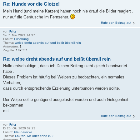
Re: Hunde vor die Glotze!
Mein Hund (und meine Katzen) haben noch nie drauf die Bilder reagiert ,
nur auf die Geräusche im Fernseher.
Rufe den Beitrag auf
von
Fritz
So 7. Mär 2021 14:37
Forum:
Erziehung
Thema:
welpe dreht abends auf und beißt überall rein
Antworten:
1
Zugriffe:
187557
Re: welpe dreht abends auf und beißt überall rein
Hallo entschuldige , dass ich Deinen Beitrag nicht gleich beantwortet
habe .
Dieses Problem ist häufig bei Welpen zu beobachten, ein normales
Verhalten,
dass durch entsprechende Erziehung unterbunden werden sollte.
Der Welpe sollte genügend ausgelastet werden und auch Gelegenheit
bekommen
mit ...
Rufe den Beitrag auf
von
Fritz
Di 20. Okt 2020 07:23
Forum:
Plauderecke
Thema:
Laufen. Mit oder ohne zu?
Antworten:
7