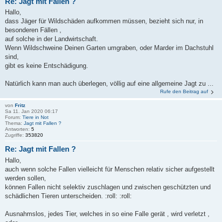
Re: Jagt mit Fallen ?
Hallo,
dass Jäger für Wildschäden aufkommen müssen, bezieht sich nur, in
besonderen Fällen ,
auf solche in der Landwirtschaft.
Wenn Wildschweine Deinen Garten umgraben, oder Marder im Dachstuhl
sind,
gibt es keine Entschädigung.
Natürlich kann man auch überlegen, völlig auf eine allgemeine Jagt zu ...
Rufe den Beitrag auf
von
Fritz
Sa 11. Jan 2020 06:17
Forum:
Tiere in Not
Thema:
Jagt mit Fallen ?
Antworten:
5
Zugriffe:
353820
Re: Jagt mit Fallen ?
Hallo,
auch wenn solche Fallen vielleicht für Menschen relativ sicher aufgestellt
werden sollen,
können Fallen nicht selektiv zuschlagen und zwischen geschützten und
schädlichen Tieren unterscheiden. :roll: :roll:
Ausnahmslos, jedes Tier, welches in so eine Falle gerät , wird verletzt ,