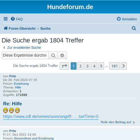
Hundeforum.de
FAQ
Anmelden
S
Foren-Übersicht
Suche
u
Die Suche ergab 1804 Treffer
c
Zur erweiterten Suche
h
Suche
Erweiterte Suche
e
Seite
1
von
181
1
2
3
4
5
181
Nächs
Die Suche ergab 1804 Treffer
…
von
Fritz
Do 29. Feb 2024 07:35
Forum:
Erziehung
Thema:
Hilfe
Antworten:
1
Zugriffe:
171698
Re: Hilfe
https://www.zdf.de/serien/oxen/angriff- ... tartTime=0
Rufe den Beitrag auf
von
Fritz
Fr 17. Dez 2021 14:49
Forum:
Gesundheit und Ernährung