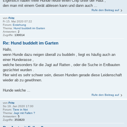
Eigentlich haben viele Hunde heute einen Chip unter der Haut ,
den man mit einem Gerät ablesen kann und dann auch ...
Rufe den Beitrag auf
von
Fritz
Fr 15. Mai 2020 07:22
Forum:
Erziehung
Thema:
Hund buddelt im Garten
Antworten:
2
Zugriffe:
130014
Re: Hund buddelt im Garten
Hallo,
wenn Hunde dazu neigen überall zu buddeln , liegt es häufig auch an
einer Hunderasse ,
welche besonders für die Jagt auf Ratten , oder die Suche in Erdbauten
gezüchtet wurden .
Hier wird es sehr schwer sein, diesen Hunden gerade diese Leidenschaft
wieder ab zu gewöhnen.
Hunde welche ...
Rufe den Beitrag auf
von
Fritz
So 19. Jan 2020 17:00
Forum:
Tiere in Not
Thema:
Jagt mit Fallen ?
Antworten:
5
Zugriffe:
353820