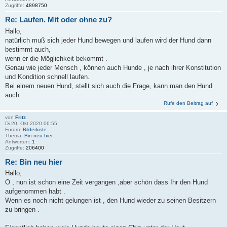
Zugriffe:
4898750
Re: Laufen. Mit oder ohne zu?
Hallo,
natürlich muß sich jeder Hund bewegen und laufen wird der Hund dann
bestimmt auch,
wenn er die Möglichkeit bekommt .
Genau wie jeder Mensch , können auch Hunde , je nach ihrer Konstitution
und Kondition schnell laufen.
Bei einem neuen Hund, stellt sich auch die Frage, kann man den Hund
auch ...
Rufe den Beitrag auf
von
Fritz
Di 20. Okt 2020 06:55
Forum:
Bilderkiste
Thema:
Bin neu hier
Antworten:
1
Zugriffe:
206400
Re: Bin neu hier
Hallo,
O , nun ist schon eine Zeit vergangen ,aber schön dass Ihr den Hund
aufgenommen habt .
Wenn es noch nicht gelungen ist , den Hund wieder zu seinen Besitzern
zu bringen .