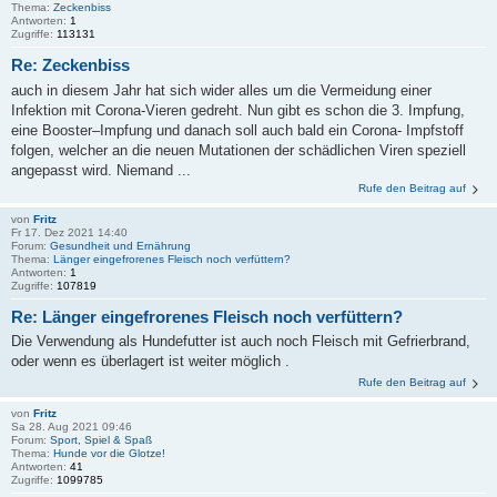
Thema:
Zeckenbiss
Antworten:
1
Zugriffe:
113131
Re: Zeckenbiss
auch in diesem Jahr hat sich wider alles um die Vermeidung einer
Infektion mit Corona-Vieren gedreht. Nun gibt es schon die 3. Impfung,
eine Booster–Impfung und danach soll auch bald ein Corona- Impfstoff
folgen, welcher an die neuen Mutationen der schädlichen Viren speziell
angepasst wird. Niemand ...
Rufe den Beitrag auf
von
Fritz
Fr 17. Dez 2021 14:40
Forum:
Gesundheit und Ernährung
Thema:
Länger eingefrorenes Fleisch noch verfüttern?
Antworten:
1
Zugriffe:
107819
Re: Länger eingefrorenes Fleisch noch verfüttern?
Die Verwendung als Hundefutter ist auch noch Fleisch mit Gefrierbrand,
oder wenn es überlagert ist weiter möglich .
Rufe den Beitrag auf
von
Fritz
Sa 28. Aug 2021 09:46
Forum:
Sport, Spiel & Spaß
Thema:
Hunde vor die Glotze!
Antworten:
41
Zugriffe:
1099785