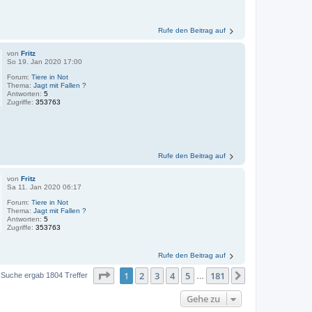
Rufe den Beitrag auf
von
Fritz
So 19. Jan 2020 17:00
Forum:
Tiere in Not
Thema:
Jagt mit Fallen ?
Antworten:
5
Zugriffe:
353763
Rufe den Beitrag auf
von
Fritz
Sa 11. Jan 2020 06:17
Forum:
Tiere in Not
Thema:
Jagt mit Fallen ?
Antworten:
5
Zugriffe:
353763
Rufe den Beitrag auf
Seite
1
von
181
1
2
3
4
5
181
Nächste
 Suche ergab 1804 Treffer
…
Gehe zu