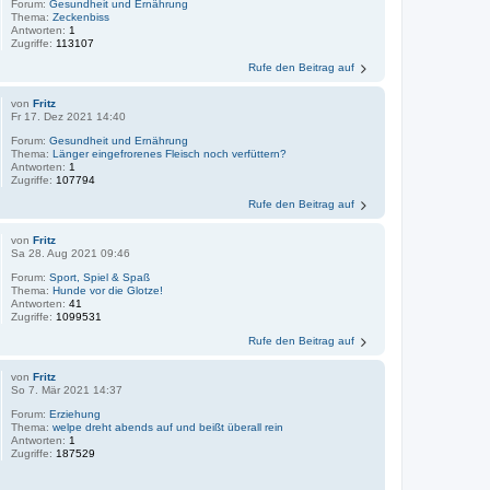
Forum:
Gesundheit und Ernährung
Thema:
Zeckenbiss
Antworten:
1
Zugriffe:
113107
Rufe den Beitrag auf
von
Fritz
Fr 17. Dez 2021 14:40
Forum:
Gesundheit und Ernährung
Thema:
Länger eingefrorenes Fleisch noch verfüttern?
Antworten:
1
Zugriffe:
107794
Rufe den Beitrag auf
von
Fritz
Sa 28. Aug 2021 09:46
Forum:
Sport, Spiel & Spaß
Thema:
Hunde vor die Glotze!
Antworten:
41
Zugriffe:
1099531
Rufe den Beitrag auf
von
Fritz
So 7. Mär 2021 14:37
Forum:
Erziehung
Thema:
welpe dreht abends auf und beißt überall rein
Antworten:
1
Zugriffe:
187529