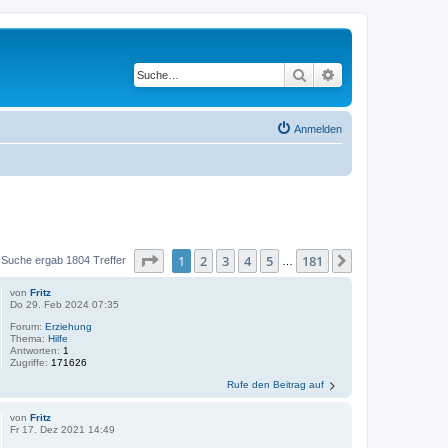
Suche
Erweiterte Suche
Anmelden
Seite
1
von
181
1
2
3
4
5
181
Nächste
 Suche ergab 1804 Treffer
…
von
Fritz
Do 29. Feb 2024 07:35
Forum:
Erziehung
Thema:
Hilfe
Antworten:
1
Zugriffe:
171626
Rufe den Beitrag auf
von
Fritz
Fr 17. Dez 2021 14:49