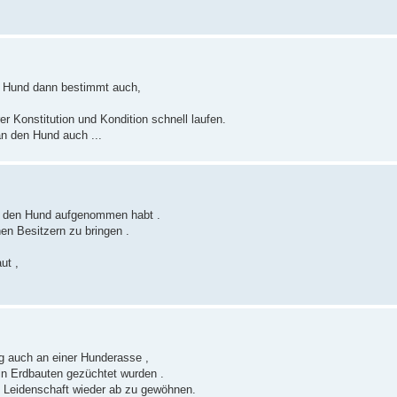
er Hund dann bestimmt auch,
r Konstitution und Kondition schnell laufen.
an den Hund auch ...
hr den Hund aufgenommen habt .
en Besitzern zu bringen .
ut ,
ig auch an einer Hunderasse ,
 in Erdbauten gezüchtet wurden .
e Leidenschaft wieder ab zu gewöhnen.