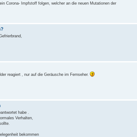
in Corona- Impfstoff folgen, welcher an die neuen Mutationen der
n?
Gefrierbrand,
der reagiert , nur auf die Geräusche im Fernseher.
n
eantwortet habe .
ormales Verhalten,
ollte.
 Gelegenheit bekommen