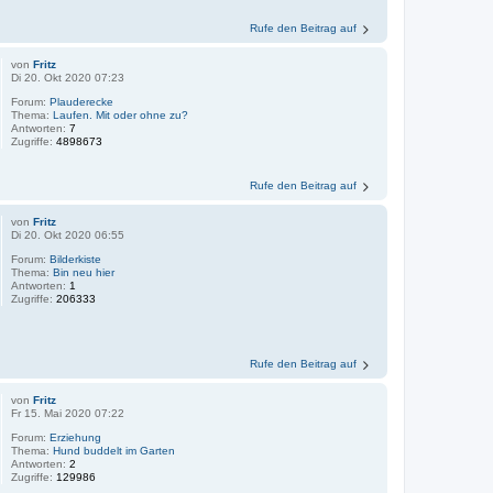
Rufe den Beitrag auf
von
Fritz
Di 20. Okt 2020 07:23
Forum:
Plauderecke
Thema:
Laufen. Mit oder ohne zu?
Antworten:
7
Zugriffe:
4898673
Rufe den Beitrag auf
von
Fritz
Di 20. Okt 2020 06:55
Forum:
Bilderkiste
Thema:
Bin neu hier
Antworten:
1
Zugriffe:
206333
Rufe den Beitrag auf
von
Fritz
Fr 15. Mai 2020 07:22
Forum:
Erziehung
Thema:
Hund buddelt im Garten
Antworten:
2
Zugriffe:
129986