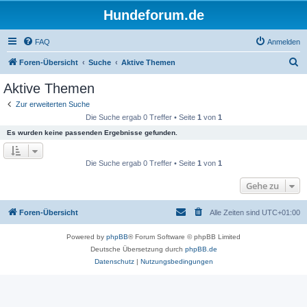
Hundeforum.de
FAQ
Anmelden
S
Foren-Übersicht
Suche
Aktive Themen
u
Aktive Themen
c
Zur erweiterten Suche
h
Die Suche ergab 0 Treffer • Seite
1
von
1
e
Es wurden keine passenden Ergebnisse gefunden.
Die Suche ergab 0 Treffer • Seite
1
von
1
Gehe zu
Foren-Übersicht
Alle Zeiten sind
UTC+01:00
Powered by
phpBB
® Forum Software © phpBB Limited
Deutsche Übersetzung durch
phpBB.de
Datenschutz
|
Nutzungsbedingungen