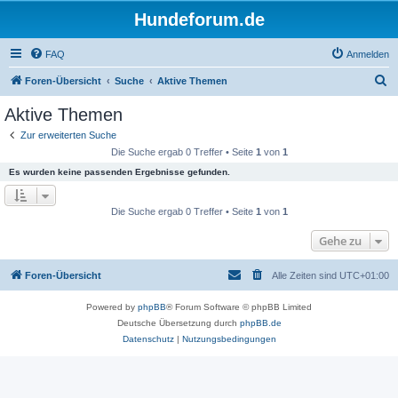
Hundeforum.de
FAQ
Anmelden
S
Foren-Übersicht
Suche
Aktive Themen
u
Aktive Themen
c
Zur erweiterten Suche
h
Die Suche ergab 0 Treffer • Seite
1
von
1
e
Es wurden keine passenden Ergebnisse gefunden.
Die Suche ergab 0 Treffer • Seite
1
von
1
Gehe zu
Foren-Übersicht
Alle Zeiten sind
UTC+01:00
Powered by
phpBB
® Forum Software © phpBB Limited
Deutsche Übersetzung durch
phpBB.de
Datenschutz
|
Nutzungsbedingungen