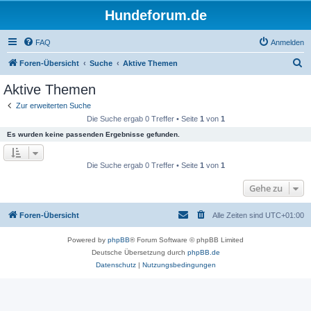
Hundeforum.de
FAQ
Anmelden
S
Foren-Übersicht
Suche
Aktive Themen
u
Aktive Themen
c
Zur erweiterten Suche
h
Die Suche ergab 0 Treffer • Seite
1
von
1
e
Es wurden keine passenden Ergebnisse gefunden.
Die Suche ergab 0 Treffer • Seite
1
von
1
Gehe zu
Foren-Übersicht
Alle Zeiten sind
UTC+01:00
Powered by
phpBB
® Forum Software © phpBB Limited
Deutsche Übersetzung durch
phpBB.de
Datenschutz
|
Nutzungsbedingungen