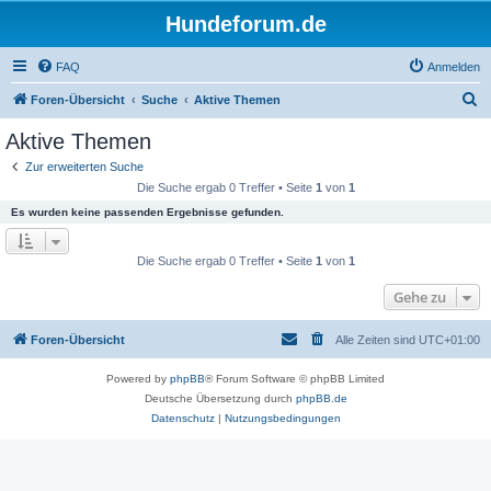
Hundeforum.de
FAQ
Anmelden
S
Foren-Übersicht
Suche
Aktive Themen
u
Aktive Themen
c
Zur erweiterten Suche
h
Die Suche ergab 0 Treffer • Seite
1
von
1
e
Es wurden keine passenden Ergebnisse gefunden.
Die Suche ergab 0 Treffer • Seite
1
von
1
Gehe zu
Foren-Übersicht
Alle Zeiten sind
UTC+01:00
Powered by
phpBB
® Forum Software © phpBB Limited
Deutsche Übersetzung durch
phpBB.de
Datenschutz
|
Nutzungsbedingungen