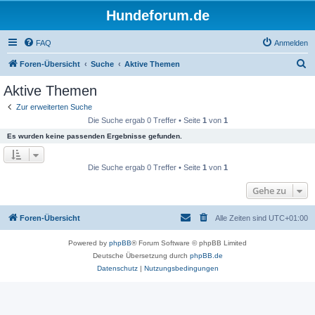
Hundeforum.de
FAQ
Anmelden
S
Foren-Übersicht
Suche
Aktive Themen
u
Aktive Themen
c
Zur erweiterten Suche
h
Die Suche ergab 0 Treffer • Seite
1
von
1
e
Es wurden keine passenden Ergebnisse gefunden.
Die Suche ergab 0 Treffer • Seite
1
von
1
Gehe zu
Foren-Übersicht
Alle Zeiten sind
UTC+01:00
Powered by
phpBB
® Forum Software © phpBB Limited
Deutsche Übersetzung durch
phpBB.de
Datenschutz
|
Nutzungsbedingungen