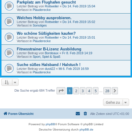
Parkplatz am Flughafen gesucht
Letzter Beitrag von
Rottweiler
«
Do 14. Feb 2019 15:04
Verfasst in
Plauderecke
Welches Hobby ausprobieren.
Letzter Beitrag von
Rottweiler
«
Do 14. Feb 2019 15:02
Verfasst in
Sonstiges
Wo schöne Süßigkeiten kaufen?
Letzter Beitrag von
Rottweiler
«
Do 14. Feb 2019 15:01
Verfasst in
Plauderecke
Fitnesstrainer B-Lizenz Ausbildung
Letzter Beitrag von
Bordeaux
«
Fr 8. Feb 2019 14:19
Verfasst in
Sport, Spiel & Spaß
Suche süßes Halsband / Halstuch !
Letzter Beitrag von
dusti22
«
Mi 6. Feb 2019 16:59
Verfasst in
Plauderecke
Seite
1
von
28
1
2
3
4
5
28
Nächst
Die Suche ergab 684 Treffer
…
Gehe zu
Foren-Übersicht
Alle Zeiten sind
UTC+01:00
Powered by
phpBB
® Forum Software © phpBB Limited
Deutsche Übersetzung durch
phpBB.de