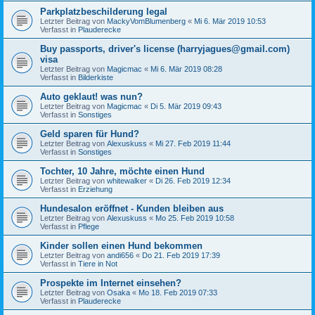
Parkplatzbeschilderung legal
Letzter Beitrag von
MackyVomBlumenberg
«
Mi 6. Mär 2019 10:53
Verfasst in
Plauderecke
Buy passports, driver's license (harryjagues@gmail.com)
visa
Letzter Beitrag von
Magicmac
«
Mi 6. Mär 2019 08:28
Verfasst in
Bilderkiste
Auto geklaut! was nun?
Letzter Beitrag von
Magicmac
«
Di 5. Mär 2019 09:43
Verfasst in
Sonstiges
Geld sparen für Hund?
Letzter Beitrag von
Alexuskuss
«
Mi 27. Feb 2019 11:44
Verfasst in
Sonstiges
Tochter, 10 Jahre, möchte einen Hund
Letzter Beitrag von
whitewalker
«
Di 26. Feb 2019 12:34
Verfasst in
Erziehung
Hundesalon eröffnet - Kunden bleiben aus
Letzter Beitrag von
Alexuskuss
«
Mo 25. Feb 2019 10:58
Verfasst in
Pflege
Kinder sollen einen Hund bekommen
Letzter Beitrag von
andi656
«
Do 21. Feb 2019 17:39
Verfasst in
Tiere in Not
Prospekte im Internet einsehen?
Letzter Beitrag von
Osaka
«
Mo 18. Feb 2019 07:33
Verfasst in
Plauderecke