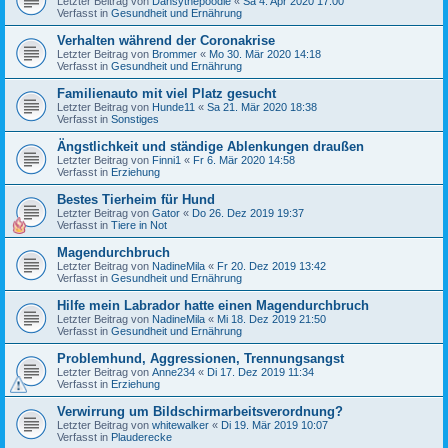
Letzter Beitrag von
Dansythepoodle
«
Sa 4. Apr 2020 17:00
Verfasst in
Gesundheit und Ernährung
Verhalten während der Coronakrise
Letzter Beitrag von
Brommer
«
Mo 30. Mär 2020 14:18
Verfasst in
Gesundheit und Ernährung
Familienauto mit viel Platz gesucht
Letzter Beitrag von
Hunde11
«
Sa 21. Mär 2020 18:38
Verfasst in
Sonstiges
Ängstlichkeit und ständige Ablenkungen draußen
Letzter Beitrag von
Finni1
«
Fr 6. Mär 2020 14:58
Verfasst in
Erziehung
Bestes Tierheim für Hund
Letzter Beitrag von
Gator
«
Do 26. Dez 2019 19:37
Verfasst in
Tiere in Not
Magendurchbruch
Letzter Beitrag von
NadineMila
«
Fr 20. Dez 2019 13:42
Verfasst in
Gesundheit und Ernährung
Hilfe mein Labrador hatte einen Magendurchbruch
Letzter Beitrag von
NadineMila
«
Mi 18. Dez 2019 21:50
Verfasst in
Gesundheit und Ernährung
Problemhund, Aggressionen, Trennungsangst
Letzter Beitrag von
Anne234
«
Di 17. Dez 2019 11:34
Verfasst in
Erziehung
Verwirrung um Bildschirmarbeitsverordnung?
Letzter Beitrag von
whitewalker
«
Di 19. Mär 2019 10:07
Verfasst in
Plauderecke