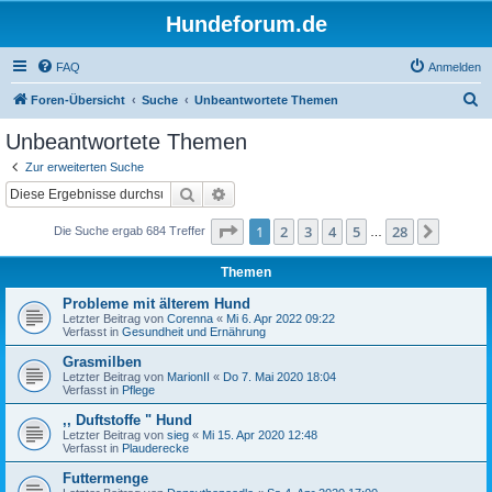
Hundeforum.de
FAQ
Anmelden
S
Foren-Übersicht
Suche
Unbeantwortete Themen
u
Unbeantwortete Themen
c
Zur erweiterten Suche
h
Suche
Erweiterte Suche
e
Seite
1
von
28
1
2
3
4
5
28
Nächst
Die Suche ergab 684 Treffer
…
Themen
Probleme mit älterem Hund
Letzter Beitrag von
Corenna
«
Mi 6. Apr 2022 09:22
Verfasst in
Gesundheit und Ernährung
Grasmilben
Letzter Beitrag von
MarionII
«
Do 7. Mai 2020 18:04
Verfasst in
Pflege
,, Duftstoffe " Hund
Letzter Beitrag von
sieg
«
Mi 15. Apr 2020 12:48
Verfasst in
Plauderecke
Futtermenge