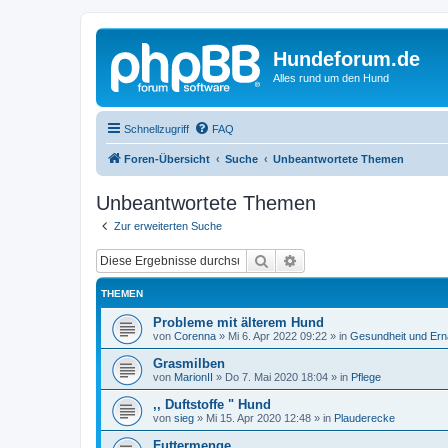
Hundeforum.de
Alles rund um den Hund
Schnellzugriff
FAQ
Foren-Übersicht
Suche
Unbeantwortete Themen
Unbeantwortete Themen
Zur erweiterten Suche
Suche
Erweiterte Suche
THEMEN
Probleme mit älterem Hund
von
Corenna
»
Mi 6. Apr 2022 09:22
» in
Gesundheit und Er
Grasmilben
von
MarionII
»
Do 7. Mai 2020 18:04
» in
Pflege
,, Duftstoffe " Hund
von
sieg
»
Mi 15. Apr 2020 12:48
» in
Plauderecke
Futtermenge