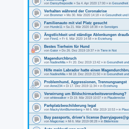
von
Dansythepoodle
»
Sa 4. Apr 2020 17:00
» in
Gesundheit
Verhalten während der Coronakrise
von
Brommer
»
Mo 30. Mär 2020 14:18
» in
Gesundheit und 
Familienauto mit viel Platz gesucht
von
Hunde11
»
Sa 21. Mär 2020 18:38
» in
Sonstiges
Ängstlichkeit und ständige Ablenkungen drauß
von
Finni1
»
Fr 6. Mär 2020 14:58
» in
Erziehung
Bestes Tierheim für Hund
von
Gator
»
Do 26. Dez 2019 19:37
» in
Tiere in Not
Magendurchbruch
von
NadineMila
»
Fr 20. Dez 2019 13:42
» in
Gesundheit und
Hilfe mein Labrador hatte einen Magendurchbr
von
NadineMila
»
Mi 18. Dez 2019 21:50
» in
Gesundheit und
Problemhund, Aggressionen, Trennungsangst
von
Anne234
»
Di 17. Dez 2019 11:34
» in
Erziehung
Verwirrung um Bildschirmarbeitsverordnung?
von
whitewalker
»
Di 19. Mär 2019 10:07
» in
Plauderecke
Parkplatzbeschilderung legal
von
MackyVomBlumenberg
»
Mi 6. Mär 2019 10:53
» in
Plau
Buy passports, driver's license (harryjagues@g
von
Magicmac
»
Mi 6. Mär 2019 08:28
» in
Bilderkiste