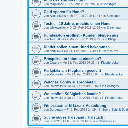
Auto geklaut! was nun?
von
Magicmac
»
Di 5. Mär 2019 09:43
» in
Sonstiges
Geld sparen für Hund?
von
Alexuskuss
»
Mi 27. Feb 2019 11:44
» in
Sonstiges
Tochter, 10 Jahre, möchte einen Hund
von
whitewalker
»
Di 26. Feb 2019 12:34
» in
Erziehung
Hundesalon eröffnet - Kunden bleiben aus
von
Alexuskuss
»
Mo 25. Feb 2019 10:58
» in
Pflege
Kinder sollen einen Hund bekommen
von
andi656
»
Do 21. Feb 2019 17:39
» in
Tiere in Not
Prospekte im Internet einsehen?
von
Osaka
»
Mo 18. Feb 2019 07:33
» in
Plauderecke
Parkplatz am Flughafen gesucht
von
Rottweiler
»
Do 14. Feb 2019 15:04
» in
Plauderecke
Welches Hobby ausprobieren.
von
Rottweiler
»
Do 14. Feb 2019 15:02
» in
Sonstiges
Wo schöne Süßigkeiten kaufen?
von
Rottweiler
»
Do 14. Feb 2019 15:01
» in
Plauderecke
Fitnesstrainer B-Lizenz Ausbildung
von
Bordeaux
»
Fr 8. Feb 2019 14:19
» in
Sport, Spiel & Spa
Suche süßes Halsband / Halstuch !
von
dusti22
»
Mi 6. Feb 2019 16:59
» in
Plauderecke