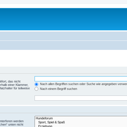
Wort, das nicht
Nach allen Begriffen suchen oder Suche wie angegeben verwe
rhalb einer Klammer,
tzhalter für teilweise
Nach einem Begriff suchen
Unterforen werden
chen“ unten nicht