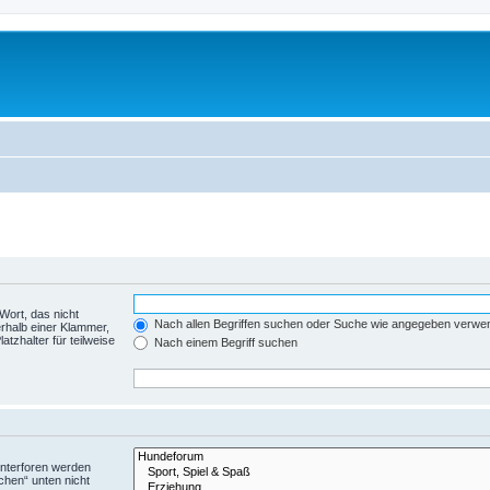
Wort, das nicht
Nach allen Begriffen suchen oder Suche wie angegeben verwe
rhalb einer Klammer,
tzhalter für teilweise
Nach einem Begriff suchen
Unterforen werden
chen“ unten nicht