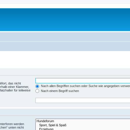
Wort, das nicht
Nach allen Begriffen suchen oder Suche wie angegeben verwe
rhalb einer Klammer,
tzhalter für teilweise
Nach einem Begriff suchen
Unterforen werden
chen“ unten nicht