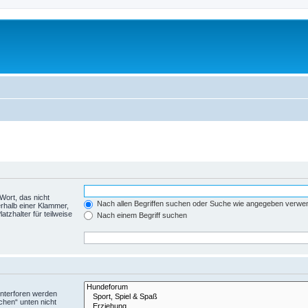
Wort, das nicht
Nach allen Begriffen suchen oder Suche wie angegeben verwe
rhalb einer Klammer,
tzhalter für teilweise
Nach einem Begriff suchen
Unterforen werden
chen“ unten nicht