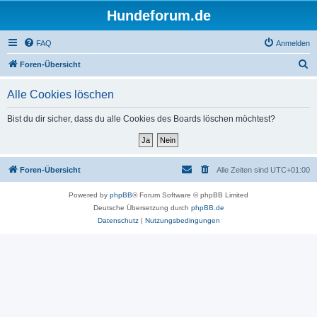
Hundeforum.de
FAQ
Anmelden
S
Foren-Übersicht
u
Alle Cookies löschen
c
h
Bist du dir sicher, dass du alle Cookies des Boards löschen möchtest?
e
Foren-Übersicht
Alle Zeiten sind
UTC+01:00
Powered by
phpBB
® Forum Software © phpBB Limited
Deutsche Übersetzung durch
phpBB.de
Datenschutz
|
Nutzungsbedingungen