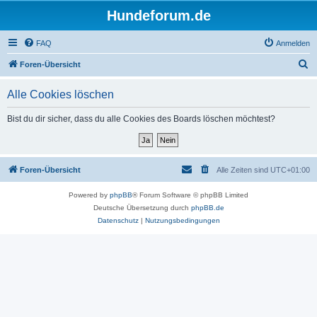
Hundeforum.de
FAQ
Anmelden
S
Foren-Übersicht
u
Alle Cookies löschen
c
h
Bist du dir sicher, dass du alle Cookies des Boards löschen möchtest?
e
Foren-Übersicht
Alle Zeiten sind
UTC+01:00
Powered by
phpBB
® Forum Software © phpBB Limited
Deutsche Übersetzung durch
phpBB.de
Datenschutz
|
Nutzungsbedingungen