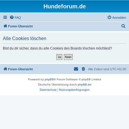
Hundeforum.de
FAQ
Anmelden
S
Foren-Übersicht
u
Alle Cookies löschen
c
h
Bist du dir sicher, dass du alle Cookies des Boards löschen möchtest?
e
Foren-Übersicht
Alle Zeiten sind
UTC+01:00
Powered by
phpBB
® Forum Software © phpBB Limited
Deutsche Übersetzung durch
phpBB.de
Datenschutz
|
Nutzungsbedingungen