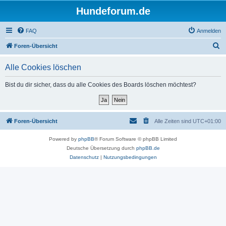
Hundeforum.de
FAQ
Anmelden
S
Foren-Übersicht
u
Alle Cookies löschen
c
h
Bist du dir sicher, dass du alle Cookies des Boards löschen möchtest?
e
Foren-Übersicht
Alle Zeiten sind
UTC+01:00
Powered by
phpBB
® Forum Software © phpBB Limited
Deutsche Übersetzung durch
phpBB.de
Datenschutz
|
Nutzungsbedingungen