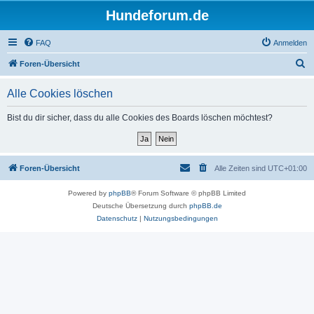
Hundeforum.de
FAQ
Anmelden
S
Foren-Übersicht
u
Alle Cookies löschen
c
h
Bist du dir sicher, dass du alle Cookies des Boards löschen möchtest?
e
Foren-Übersicht
Alle Zeiten sind
UTC+01:00
Powered by
phpBB
® Forum Software © phpBB Limited
Deutsche Übersetzung durch
phpBB.de
Datenschutz
|
Nutzungsbedingungen