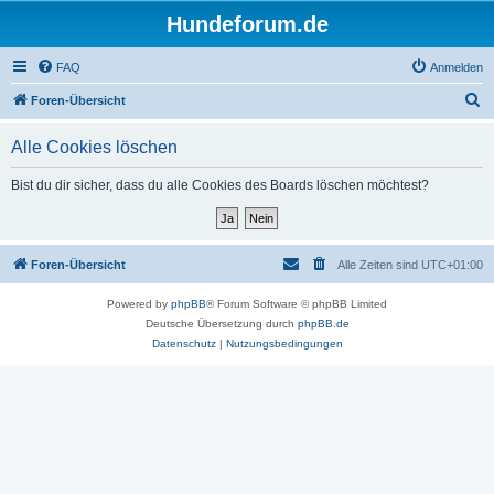
Hundeforum.de
FAQ
Anmelden
S
Foren-Übersicht
u
Alle Cookies löschen
c
h
Bist du dir sicher, dass du alle Cookies des Boards löschen möchtest?
e
Foren-Übersicht
Alle Zeiten sind
UTC+01:00
Powered by
phpBB
® Forum Software © phpBB Limited
Deutsche Übersetzung durch
phpBB.de
Datenschutz
|
Nutzungsbedingungen