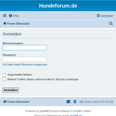
Hundeforum.de
FAQ
Anmelden
S
Foren-Übersicht
u
Anmelden
c
h
Benutzername:
e
Passwort:
Ich habe mein Passwort vergessen
Angemeldet bleiben
Meinen Online-Status während dieser Sitzung verbergen
Foren-Übersicht
Alle Zeiten sind
UTC+01:00
Powered by
phpBB
® Forum Software © phpBB Limited
Deutsche Übersetzung durch
phpBB.de