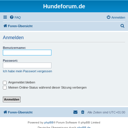
Hundeforum.de
FAQ
Anmelden
S
Foren-Übersicht
u
Anmelden
c
h
Benutzername:
e
Passwort:
Ich habe mein Passwort vergessen
Angemeldet bleiben
Meinen Online-Status während dieser Sitzung verbergen
Foren-Übersicht
Alle Zeiten sind
UTC+01:00
Powered by
phpBB
® Forum Software © phpBB Limited
Deutsche Übersetzung durch
phpBB.de