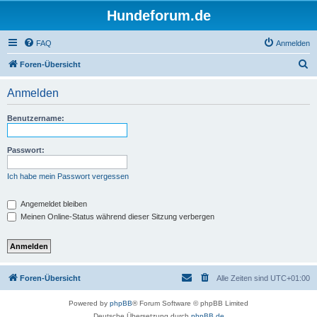
Hundeforum.de
FAQ
Anmelden
S
Foren-Übersicht
u
Anmelden
c
h
Benutzername:
e
Passwort:
Ich habe mein Passwort vergessen
Angemeldet bleiben
Meinen Online-Status während dieser Sitzung verbergen
Foren-Übersicht
Alle Zeiten sind
UTC+01:00
Powered by
phpBB
® Forum Software © phpBB Limited
Deutsche Übersetzung durch
phpBB.de