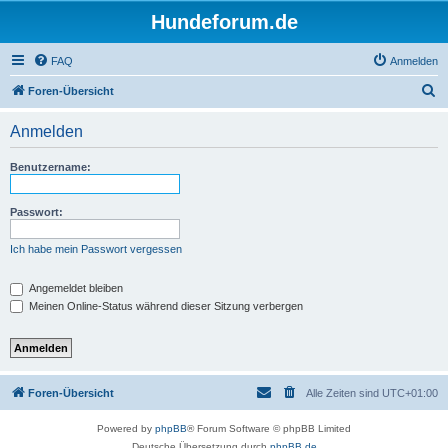
Hundeforum.de
FAQ
Anmelden
S
Foren-Übersicht
u
Anmelden
c
h
Benutzername:
e
Passwort:
Ich habe mein Passwort vergessen
Angemeldet bleiben
Meinen Online-Status während dieser Sitzung verbergen
Foren-Übersicht
Alle Zeiten sind
UTC+01:00
Powered by
phpBB
® Forum Software © phpBB Limited
Deutsche Übersetzung durch
phpBB.de