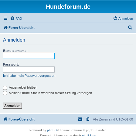
Hundeforum.de
FAQ
Anmelden
S
Foren-Übersicht
u
Anmelden
c
h
Benutzername:
e
Passwort:
Ich habe mein Passwort vergessen
Angemeldet bleiben
Meinen Online-Status während dieser Sitzung verbergen
Foren-Übersicht
Alle Zeiten sind
UTC+01:00
Powered by
phpBB
® Forum Software © phpBB Limited
Deutsche Übersetzung durch
phpBB.de