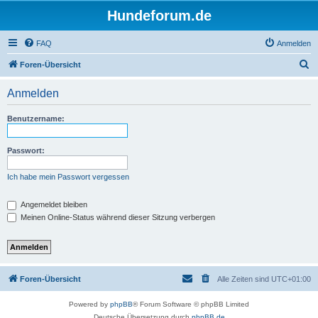
Hundeforum.de
FAQ
Anmelden
S
Foren-Übersicht
u
Anmelden
c
h
Benutzername:
e
Passwort:
Ich habe mein Passwort vergessen
Angemeldet bleiben
Meinen Online-Status während dieser Sitzung verbergen
Foren-Übersicht
Alle Zeiten sind
UTC+01:00
Powered by
phpBB
® Forum Software © phpBB Limited
Deutsche Übersetzung durch
phpBB.de