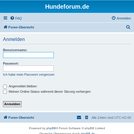
Hundeforum.de
FAQ
Anmelden
S
Foren-Übersicht
u
Anmelden
c
h
Benutzername:
e
Passwort:
Ich habe mein Passwort vergessen
Angemeldet bleiben
Meinen Online-Status während dieser Sitzung verbergen
Foren-Übersicht
Alle Zeiten sind
UTC+01:00
Powered by
phpBB
® Forum Software © phpBB Limited
Deutsche Übersetzung durch
phpBB.de