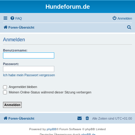
Hundeforum.de
FAQ
Anmelden
S
Foren-Übersicht
u
Anmelden
c
h
Benutzername:
e
Passwort:
Ich habe mein Passwort vergessen
Angemeldet bleiben
Meinen Online-Status während dieser Sitzung verbergen
Foren-Übersicht
Alle Zeiten sind
UTC+01:00
Powered by
phpBB
® Forum Software © phpBB Limited
Deutsche Übersetzung durch
phpBB.de