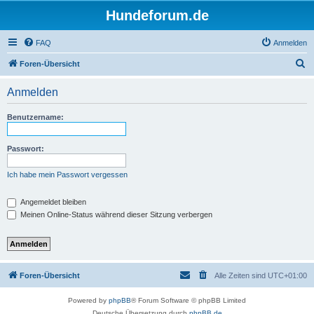
Hundeforum.de
FAQ
Anmelden
S
Foren-Übersicht
u
Anmelden
c
h
Benutzername:
e
Passwort:
Ich habe mein Passwort vergessen
Angemeldet bleiben
Meinen Online-Status während dieser Sitzung verbergen
Foren-Übersicht
Alle Zeiten sind
UTC+01:00
Powered by
phpBB
® Forum Software © phpBB Limited
Deutsche Übersetzung durch
phpBB.de