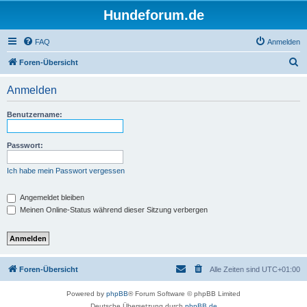
Hundeforum.de
FAQ
Anmelden
S
Foren-Übersicht
u
Anmelden
c
h
Benutzername:
e
Passwort:
Ich habe mein Passwort vergessen
Angemeldet bleiben
Meinen Online-Status während dieser Sitzung verbergen
Foren-Übersicht
Alle Zeiten sind
UTC+01:00
Powered by
phpBB
® Forum Software © phpBB Limited
Deutsche Übersetzung durch
phpBB.de