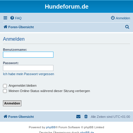
Hundeforum.de
FAQ
Anmelden
S
Foren-Übersicht
u
Anmelden
c
h
Benutzername:
e
Passwort:
Ich habe mein Passwort vergessen
Angemeldet bleiben
Meinen Online-Status während dieser Sitzung verbergen
Foren-Übersicht
Alle Zeiten sind
UTC+01:00
Powered by
phpBB
® Forum Software © phpBB Limited
Deutsche Übersetzung durch
phpBB.de