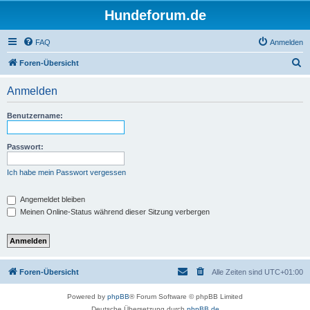
Hundeforum.de
FAQ
Anmelden
S
Foren-Übersicht
u
Anmelden
c
h
Benutzername:
e
Passwort:
Ich habe mein Passwort vergessen
Angemeldet bleiben
Meinen Online-Status während dieser Sitzung verbergen
Foren-Übersicht
Alle Zeiten sind
UTC+01:00
Powered by
phpBB
® Forum Software © phpBB Limited
Deutsche Übersetzung durch
phpBB.de