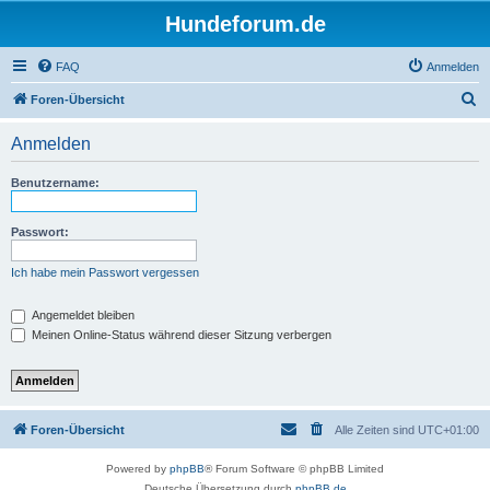
Hundeforum.de
FAQ
Anmelden
S
Foren-Übersicht
u
Anmelden
c
h
Benutzername:
e
Passwort:
Ich habe mein Passwort vergessen
Angemeldet bleiben
Meinen Online-Status während dieser Sitzung verbergen
Foren-Übersicht
Alle Zeiten sind
UTC+01:00
Powered by
phpBB
® Forum Software © phpBB Limited
Deutsche Übersetzung durch
phpBB.de